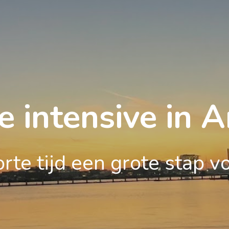
 intensive in
rte tijd een grote stap vo