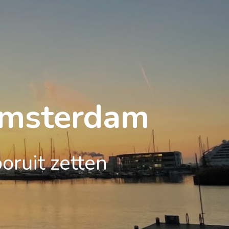
 Amsterdam
oruit zetten