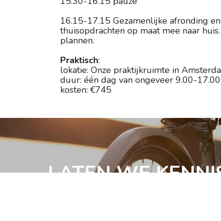
15.30-16.15 pauze
16.15-17.15 Gezamenlijke afronding en 
thuisopdrachten op maat mee naar huis.
plannen.
Praktisch
:
lokatie: Onze praktijkruimte in Amster
duur: één dag van ongeveer 9.00-17.00
kosten: €745
LATEN WE KENNI
Naam