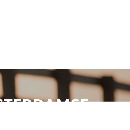
STERDAMSE
ie, gezinstherapie & 