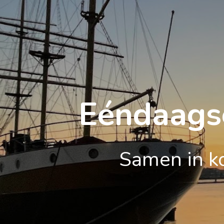
Eéndaagse
Samen in ko