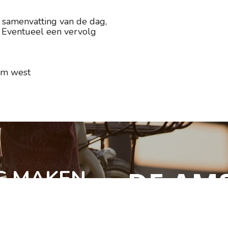
samenvatting van de dag, 
 Eventueel een vervolg 
dam west
DE AM
S MAKEN
Relatietherap